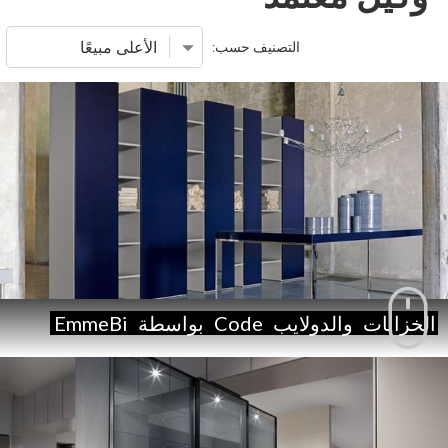
التصنيف حسب:
الخزانات
والدولايب
Code
بواسطة
EmmeBi