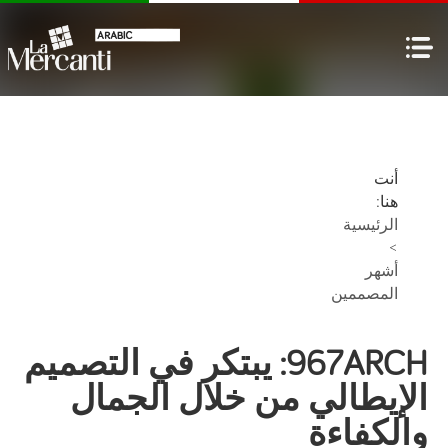
أنت
هنا:
الرئيسية
>
أشهر
المصممين
967ARCH: يبتكر في التصميم
الإيطالي من خلال الجمال
والكفاءة