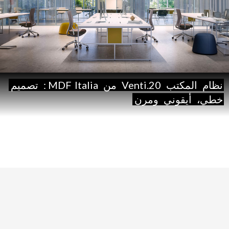
نظام
المكتب
20.Venti
من
Italia:
MDF
تصميم
خطي،
أيقوني
ومرن