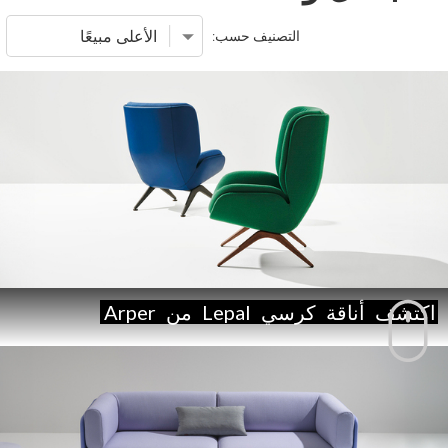
التصنيف حسب:
اكتشف
أناقة
كرسي
Lepal
من
Arper