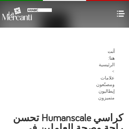
أنت
هنا:
الرئيسية
>
علامات
ومصنّعون
إيطاليون
متميزون
كراسي Humanscale تحسن
راحة وصحة العاملين في