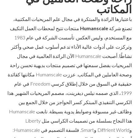
المكاتب
باعتبارها الرائدة والمبتكرة في مجال علم المريحيات المكتبية،
تصنع شركة
Humanscale
منتجات تتيح لمحطات العمل التكيف
مع المستخدم، وليس العكس. تأسست الشركة في عام 1983
وتركزت على أدوات عالية الأداء تدعم أسلوب عمل صحي وأكثر
نشاطًا. أصبحت Humanscale الآن الرائدة العالمية في مجال
المريحيات بفضل سمعتها في تصميم منتجات بديهية تحسن راحة
وصحة العاملين في المكاتب. عززت Humanscale مكانتها كقائدة
حقيقية في السوق من خلال إطلاق كرسي Freedom في عام
1999، الذي صممه نيلس ديفرينت، مصمم المريحيات الشهير. هذا
الكرسي التنفيذي المبتكر كسر الحواجز من خلال الجمع بين
وظائف غير مسبوقة وضوابط يدوية بسيطة. تابعت Humanscale
هذا النجاح بسلسلة من تصميمات الكراسي مثل Liberty
وDiffrient World وSmart. فلسفة التصميم في Humanscale: