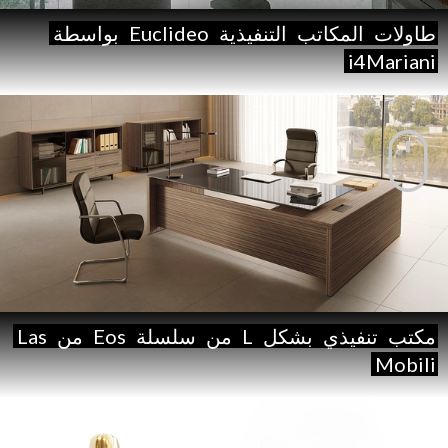
طاولات
المكاتب
التنفيذية
Euclideo
بواسطة
i4Mariani
مكتب
تنفيذي
بشكل
L
من
سلسلة
Eos
من
Las
Mobili