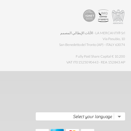
LA MERCANTI® Srl - الأثاث الإيطالي المصمم
Via Pasubio, 10
63074 San Benedetto del Tronto (AP) - ITALY
Fully Paid Share Capital € 10.200
VAT IT01525090443 - REA 152843 AP