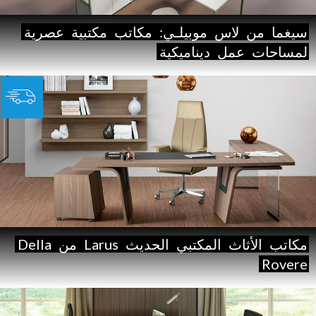
سيغما
من
لاس
موبيلـي:
مكاتب
مكتبية
عصرية
لمساحات
عمل
ديناميكية
مكاتب
الأثاث
المكتبي
الحديث
Larus
من
Della
Rovere