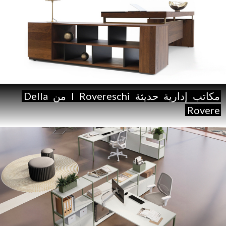
مكاتب
إدارية
حديثة
Rovereschi
I
من
Della
Rovere