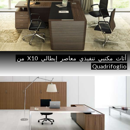
أثاث
مكتبي
تنفيذي
معاصر
إيطالي
X10
من
Quadrifoglio