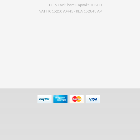
Fully Paid Share Capital € 10.200
VAT IT01525090443 - REA 152843 AP