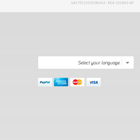
VAT IT01525090443 - REA 152843 AP