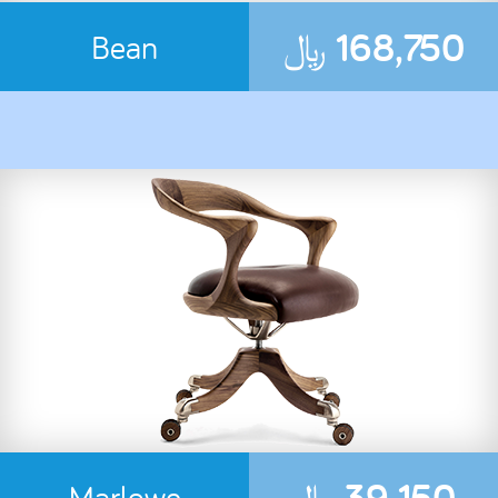
168,750
﷼
Bean
39,150
﷼
Marlowe