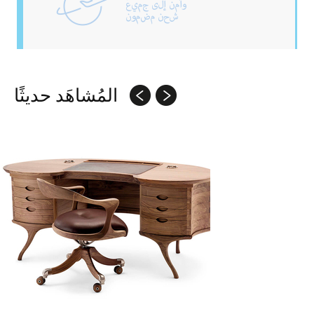
المُشاهَد حديثًا