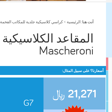
أنت هنا:
الرئيسية
>
كراسي كلاسيكية جلدية للمكاتب الفخمة
Mascheroni
أسعارنا؟ على سبيل المثال:
21,271
﷼
G7