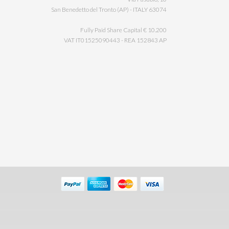
63074 San Benedetto del Tronto (AP) - ITALY
Fully Paid Share Capital € 10.200
VAT IT01525090443 - REA 152843 AP