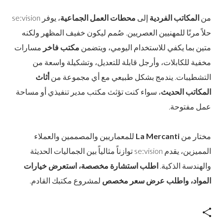
من
المكاتب الفردية
إلى
محطات العمل الجماعية
، يوفر se:vision
حلاً مرنًا للمهنيين العصريين. صُمم ليكون خفيف المظهر ولكنه
متين بما يكفي للاستخدام اليومي، ويتضمن
مكتب فاخر
مسارات
مخفية للكابلات، وأرجل قابلة للتعديل، وتشكيلة واسعة من
التشطيبات. يندمج بشكل طبيعي مع أي مجموعة من
أثاث
المكاتب الحديث
، سواء كنت تؤثث مكتب مدير تنفيذي أو مساحة
عمل مفتوحة.
مختار من
La Mercanti
للمعماريين والمصممين والعملاء
المميزين، يقدم se:vision توازناً مثالياً بين الجماليات الحديثة
والهندسة الذكية.
اطلب استشارة مخصصة، استعرض خيارات
المواد، واطلب عرض سعر مخصص
لمشروع مكتبك القادم.