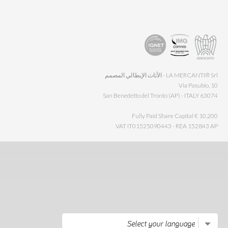
LA MERCANTI® Srl - الأثاث الإيطالي المصمم
Via Pasubio, 10
63074 San Benedetto del Tronto (AP) - ITALY
Fully Paid Share Capital € 10.200
VAT IT01525090443 - REA 152843 AP