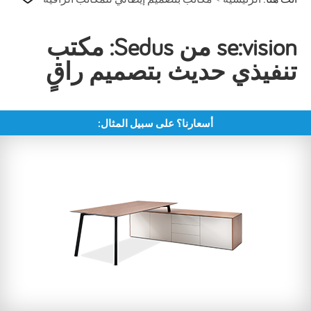
se:vision من Sedus: مكتب
تنفيذي حديث بتصميم راقٍ
أسعارنا؟ على سبيل المثال: