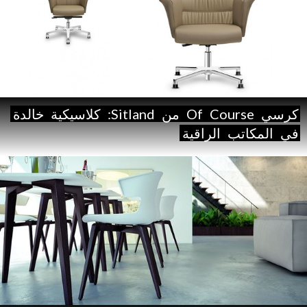
كرسي
Course
Of
من
Sitland:
كلاسيكية
خالدة
في
المكاتب
الراقية