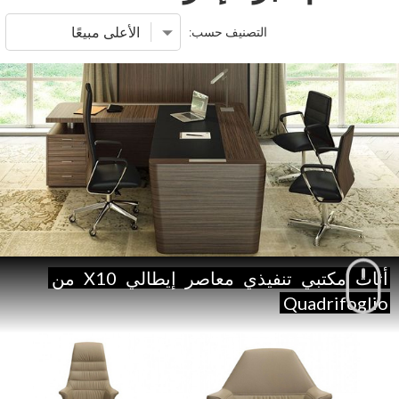
التصنيف حسب:
أثاث
مكتبي
تنفيذي
معاصر
إيطالي
X10
من
Quadrifoglio