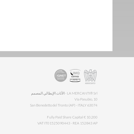
LA MERCANTI® Srl - الأثاث الإيطالي المصمم
Via Pasubio, 10
63074 San Benedetto del Tronto (AP) - ITALY
Fully Paid Share Capital € 10.200
VAT IT01525090443 - REA 152843 AP