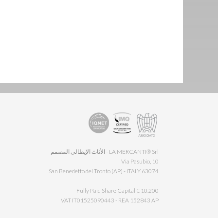
LA MERCANTI® Srl - الأثاث الإيطالي المصمم
Via Pasubio, 10
63074 San Benedetto del Tronto (AP) - ITALY
Fully Paid Share Capital € 10.200
VAT IT01525090443 - REA 152843 AP