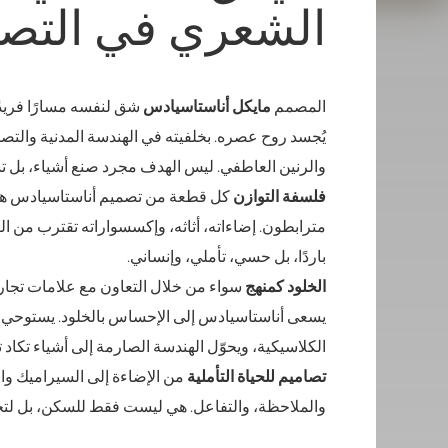
الشعري في التصم
المصمم
مايكل أناستاسيادس
شق لنفسه مسارًا فريدً
يُجسد روح عصره. بخلفيته في الهندسة المدنية والتص
والرنين العاطفي. ليس الهدف مجرد صنع أشياء، بل تشك
فلسفة التوازن
كل قطعة من تصميم أناستاسيادس هي 
مترابطون. إضاءاته، أثاثه، وإكسسواراته تقترب من ال
باردًا، بل حسي، تأملي، وإنساني.
الخلود كمنهج
سواء من خلال التعاون مع علامات تجاري
يسعى أناستاسيادس إلى الإحساس بالخلود. يستوحي من
الكلاسيكية، ويحوّل الهندسة الصارمة إلى أشياء تكاد تك
تصاميم للحياة التأملية
من الإضاءة إلى السيراميك وا
والملاحظة، والتفاعل. هي ليست فقط للسكن، بل لتحدي