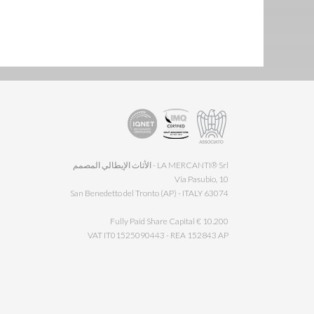
LA MERCANTI® Srl - الأثاث الإيطالي المصمم
Via Pasubio, 10
63074 San Benedetto del Tronto (AP) - ITALY
Fully Paid Share Capital € 10.200
VAT IT01525090443 - REA 152843 AP