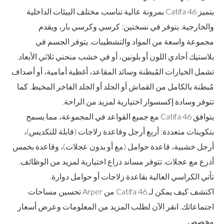
يتميز Catifa 46 بمرونة عالية تناسب مختلف البيئات الداخلية
والخارجية. يتوفر في نسختين: كرسي وكرسي بار، ويقدم
مجموعة واسعة من المواد والتشطيبات. يتوفر الجسم في
بلاستيك أحادي اللون أو بلونين، أو في خشب منحني ثلاثي الأبعاد.
تشمل الخيارات المُبطنة وسائد المقاعد، أغطية أمامية، أو أصداف
مُبطنة بالكامل من القماش أو الجلد أو الجلد الفاخر المخيط. كما
تتوفر وسادة إكسسوار اختيارية لمزيد من الراحة.
يتوافق Catifa 46 مع جميع القواعد في المجموعة، مما يسمح
بتكوينات متعددة: أربع أرجل وقاعدة زلاجات (قابلة للتكديس)،
أرجل خشبية، قاعدة حوامل (مع أو بدون عجلات)، وقاعدة بخمس
أذرع مع عجلات. تتوفر مساند ذراع اختيارية لمزيد من الوظائف.
تأتي الكراسي العالية بقاعدة زلاجات أو حوامل دوارة.
اكتشف كيف يمكن لـ Catifa 46 من Arper تحسين مساحات
اجتماعاتك. انقر الآن لطلب المزيد من المعلومات وعرض أسعار
مخصص.