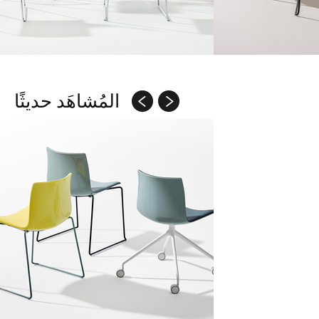
المُشاهَد حديثًا