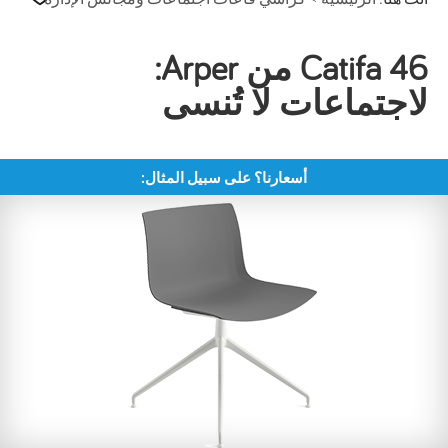
Catifa 46 من Arper:
لاجتماعات لا تُنسى
أسعارنا؟ على سبيل المثال: