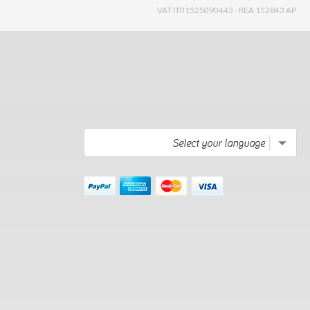
VAT IT01525090443 - REA 152843 AP