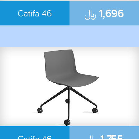
1,696
﷼
Catifa 46
1,755
﷼
Catifa 46