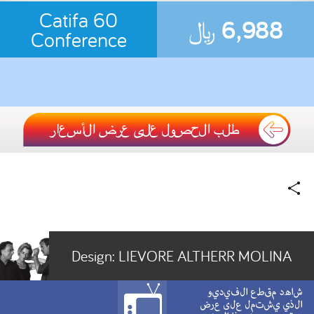
Catifa 60
6,988
﷼
Conference
Design:
LIEVORE ALTHERR MOLINA