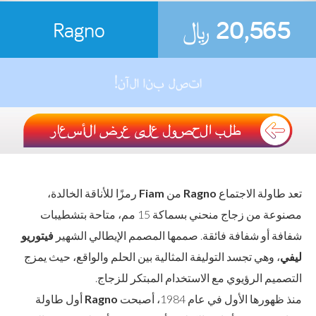
20,565
﷼
Ragno
تعد طاولة الاجتماع
Ragno
من
Fiam
رمزًا للأناقة الخالدة،
مصنوعة من زجاج منحني بسماكة 15 مم، متاحة بتشطيبات
شفافة أو شفافة فائقة. صممها المصمم الإيطالي الشهير
فيتوريو
ليفي
، وهي تجسد التوليفة المثالية بين الحلم والواقع، حيث يمزج
التصميم الرؤيوي مع الاستخدام المبتكر للزجاج.
منذ ظهورها الأول في عام 1984، أصبحت
Ragno
أول طاولة