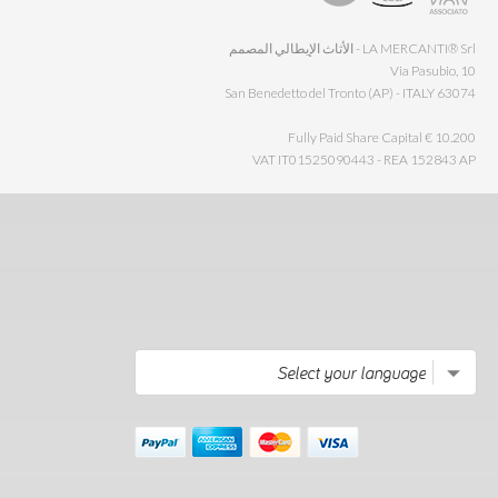
LA MERCANTI® Srl - الأثاث الإيطالي المصمم
Via Pasubio, 10
63074 San Benedetto del Tronto (AP) - ITALY
Fully Paid Share Capital € 10.200
VAT IT01525090443 - REA 152843 AP