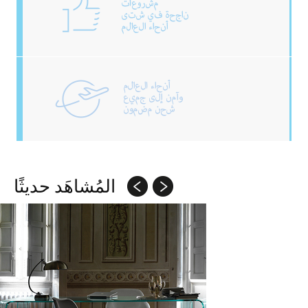
المُشاهَد حديثًا