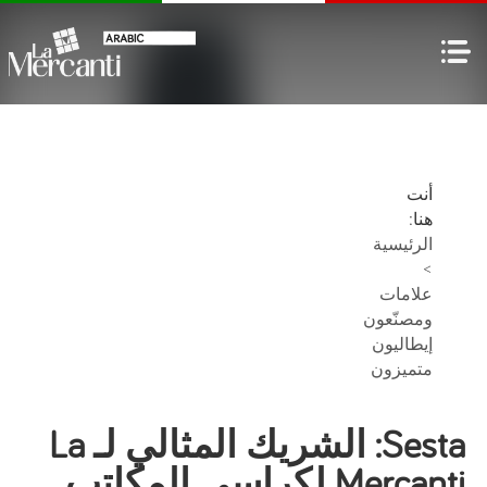
أنت
هنا:
الرئيسية
>
علامات
ومصنّعون
إيطاليون
متميزون
Sesta: الشريك المثالي لـ La
Mercanti لكراسي المكاتب