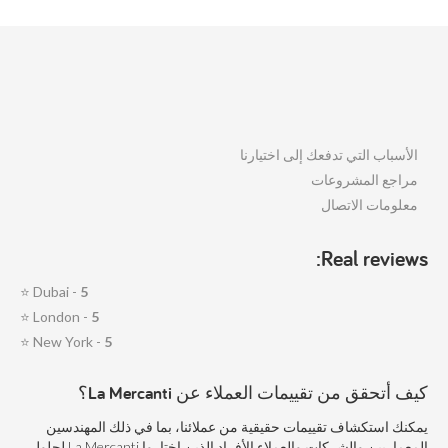
الأسباب التي تدفعك إلى اختيارنا
مراجع المشروعات
معلومات الاتصال
Real reviews:
⭐
Dubai -
5
⭐
London -
5
⭐
New York -
5
كيف أتحقق من تقييمات العملاء عن La Mercanti؟
يمكنك استكشاف تقييمات حقيقية من عملائنا، بما في ذلك المهندسين
المعماريين والشركات والعملاء الأفراد الذين اختاروا La Mercanti لحلول