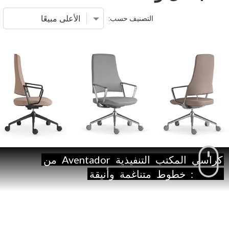
التصنيف حسب:
كراسي
المكتب
التنفيذية
Aventador
من
Quinti:
خطوط
متناغمة
وأنيقة