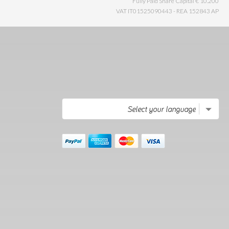
Fully Paid Share Capital € 10.200
VAT IT01525090443 - REA 152843 AP