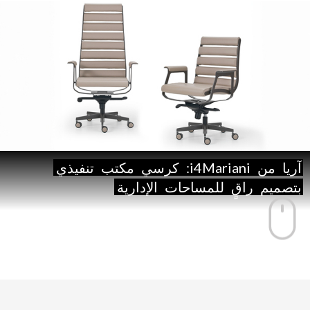
آريا
من
i4Mariani:
كرسي
مكتب
تنفيذي
بتصميم
راقٍ
للمساحات
الإدارية