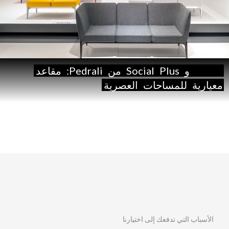
Social
و
Plus
Social
من
Pedrali:
مقاعد
معيارية
للمساحات
العصرية
الأسباب التي تدفعك إلى اختيارنا