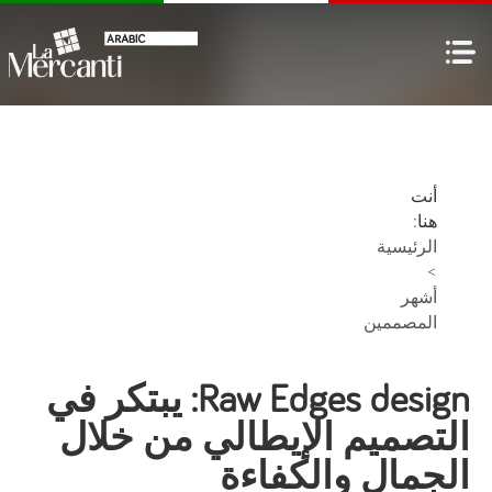
أنت
هنا:
الرئيسية
>
أشهر
المصممين
Raw Edges design: يبتكر في
التصميم الإيطالي من خلال
الجمال والكفاءة