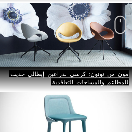
مون
من
تونون:
كرسي
بذراعين
إيطالي
حديث
للمطاعم
والمساحات
التعاقدية