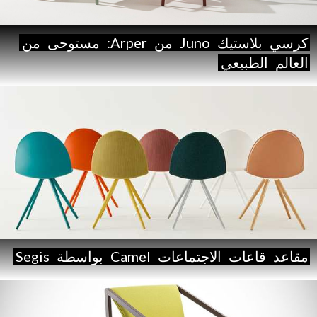
كرسي
بلاستيك
Juno
من
Arper:
مستوحى
من
العالم
الطبيعي
مقاعد
قاعات
الاجتماعات
Camel
بواسطة
Segis