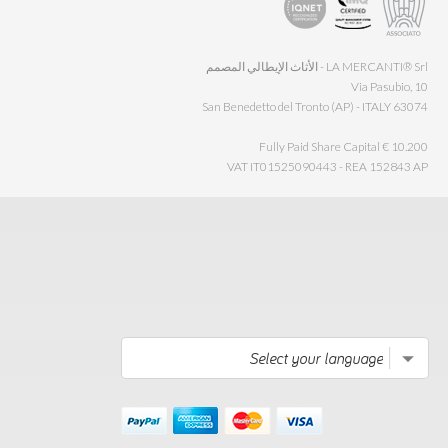
LA MERCANTI® Srl - الأثاث الإيطالي المصمم
Via Pasubio, 10
63074 San Benedetto del Tronto (AP) - ITALY
Fully Paid Share Capital € 10.200
VAT IT01525090443 - REA 152843 AP