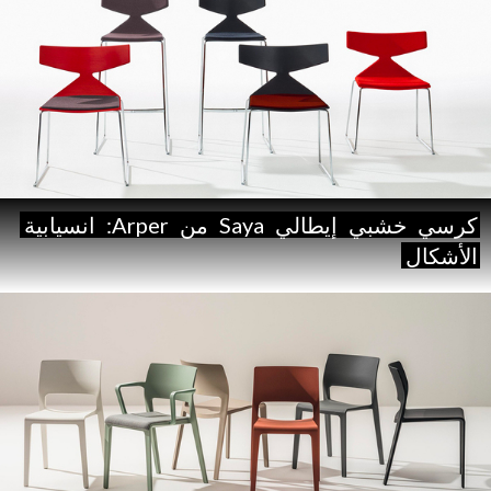
كرسي
خشبي
إيطالي
Saya
من
Arper:
انسيابية
الأشكال