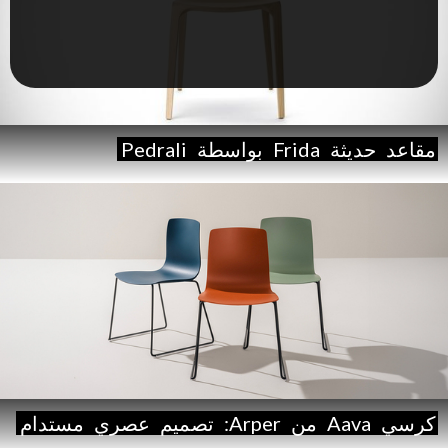
مقاعد
حديثة
Frida
بواسطة
Pedrali
كرسي
Aava
من
Arper:
تصميم
عصري
مستدام