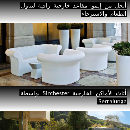
أنجل
من
إيمو:
مقاعد
خارجية
راقية
لتناول
الطعام
والاسترخاء
أثاث
الأماكن
الخارجية
Sirchester
بواسطة
Serralunga