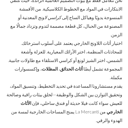
نحن نتعامل فقط مع بيوت التصميم العالمية الرائدة، حيث تلتقي
الابتكارات في المواد مع الخطوط الكلاسيكية. من الأقمشة
المنسوجة يدويًا وهياكل الساج إلى
كراسي لاونج
المعدنية أو
المصنوعة من الحبال، كل قطعة مصممة لتدوم وتزداد جمالًا مع
الزمن.
اختيار أثاث اللاونج الخارجي يعتمد على أسلوب استرخائك.
للمحادثات المنظمة، اختر الأرائك المعيارية. للعزلة وأشعة
الشمس، اختر الشيز لونغ أو كراسي الاستلقاء مع طاولات جانبية.
المجموعة تشمل أيضًا
أثاث الحدائق
،
المظلات
، وإكسسوارات
مكملة.
يقدم مستشارونا المساعدة في تحديد التخطيط، وتنسيق المواد،
وتحقيق التوازن بين الشكل والوظيفة—لخلق بيئات راقية وصالحة
للعيش. سواء كانت فيلا حديثة أو فندق ساحلي، فإن
الأثاث
الخارجي
من La Mercanti يمنح المساحات الخارجية لمسة من
الهدوء والرقي.