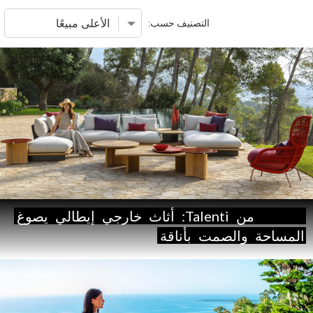
التصنيف حسب:
Venice
من
Talenti:
أثاث
خارجي
إيطالي
يصوغ
المساحة
والصمت
بأناقة