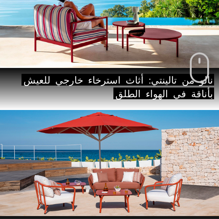
نالو
من
تالينتي:
أثاث
استرخاء
خارجي
للعيش
بأناقة
في
الهواء
الطلق