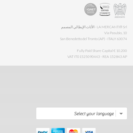
LA MERCANTI® Srl - الأثاث الإيطالي المصمم
Via Pasubio, 10
63074 San Benedetto del Tronto (AP) - ITALY
Fully Paid Share Capital € 10.200
VAT IT01525090443 - REA 152843 AP