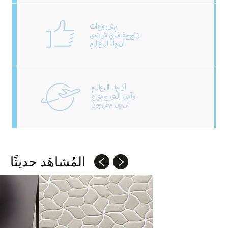
المُشاهَد حديثًا