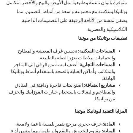
متوفرة بألوان ناعمة وطبيعية مثل الأبيض والبيج والأخضر، تتكامل
بوتانيكا بسلاسة مع مجموعة واسعة من أنماط التصميم، مما
يضفي لمسة من الأناقة الرقيقة على التصميمات الداخلية
الكلاسيكية والعصرية.
تطبيقات بوتانيكا من موتينا
المساحات السكنية:
تحسين غرف المعيشة والمطابخ
والحمامات ببلاطات تعزز الصلة بالطبيعة.
المساحات التجارية:
أضف لمسة من الرقي إلى المتاجر
والمكاتب وأماكن العناية بالصحة باستخدام أنماط بوتانيكا
الهادئة.
مشاريع الضيافة:
اصنع بيئات فاخرة ودافئة في الفنادق
والمطاعم والصالات باستخدام خيارات الموزاييك والخزف
من بوتانيكا.
المزايا التقنية لبوتانيكا موتينا
المادة:
خزف حجري مزجج يتميز بلمسة ناعمة ولامعة.
المتانة:
مقاوم للخدوش والبقع والرطوبة، مما يضمن أداء