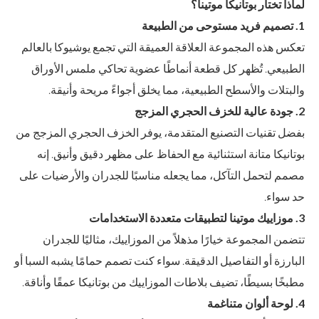
لماذا تختار بوتانيكا موتينا؟
1. تصميم فريد مستوحى من الطبيعة
تعكس هذه المجموعة العلاقة العميقة التي تجمع يوشيوكا بالعالم
الطبيعي. تُظهر كل قطعة أنماطًا عضوية تحاكي ملمس الأوراق
والبتلات والأسطح الطبيعية، مما يخلق أجواءً مريحة وأنيقة.
2. جودة عالية للخزف الحجري المزجج
بفضل تقنيات التصنيع المتقدمة، يوفر الخزف الحجري المزجج من
بوتانيكا متانة استثنائية مع الحفاظ على مظهر دقيق وأنيق. إنه
مصمم لتحمل التآكل، مما يجعله مناسبًا للجدران والأرضيات على
حد سواء.
3. موزاييك موتينا لتطبيقات متعددة الاستخدامات
تتضمن المجموعة خيارًا مذهلاً من الموزاييك، مثاليًا للجدران
البارزة أو التفاصيل الدقيقة. سواء كنت تصمم حمامًا يشبه السبا أو
مطبخًا بسيطًا، تضيف بلاطات الموزاييك من بوتانيكا عمقًا وأناقة.
4. لوحة ألوان متناغمة