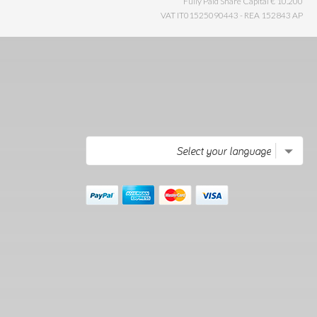
Fully Paid Share Capital € 10.200
VAT IT01525090443 - REA 152843 AP