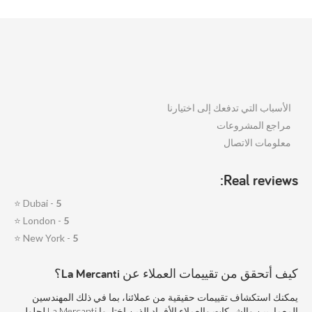
الأسباب التي تدفعك إلى اختيارنا
مراجع المشروعات
معلومات الاتصال
Real reviews:
⭐
Dubai -
5
⭐
London -
5
⭐
New York -
5
كيف أتحقق من تقييمات العملاء عن La Mercanti؟
يمكنك استكشاف تقييمات حقيقية من عملائنا، بما في ذلك المهندسين
المعماريين والشركات والعملاء الأفراد الذين اختاروا La Mercanti لحلول