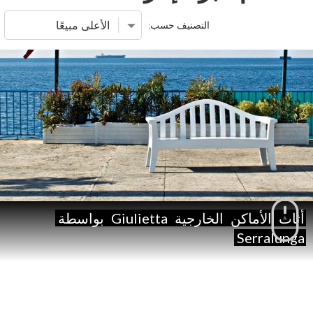
التصنيف حسب:
أثاث
الأماكن
الخارجية
Giulietta
بواسطة
Serralunga